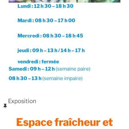
Lundi : 12 h 30 – 18 h 30
Mardi : 08 h 30 – 17 h 00
Mercredi : 08 h 30 – 18 h 45
jeudi : 09 h – 13 h / 14 h – 17 h
vendredi : fermée
Samedi : 09 h – 12 h
(semaine paire)
08 h 30 – 13 h
(semaine impaire)
PUBLIÉ
Exposition
LE
Espace fraîcheur et