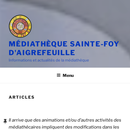
MÉDIATHÈQUE SAINTE-FOY
D'AIGREFEUILLE
Informations et actualités de la médiathèque
Menu
ARTICLES
PUBLIÉ
LE
Il arrive que des animations et/ou d’autres activités des
médiathécaires impliquent des modifications dans les