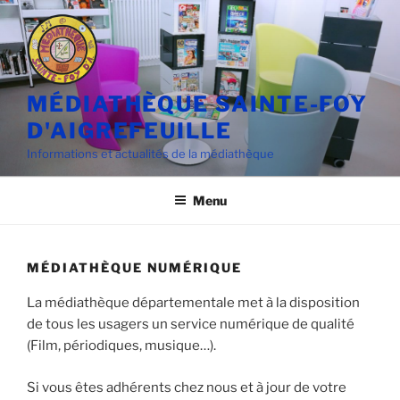
Aller
au
contenu
principal
MÉDIATHÈQUE SAINTE-FOY
D'AIGREFEUILLE
Informations et actualités de la médiathèque
Menu
MÉDIATHÈQUE NUMÉRIQUE
La médiathèque départementale met à la disposition
de tous les usagers un service numérique de qualité
(Film, périodiques, musique…).
Si vous êtes adhérents chez nous et à jour de votre