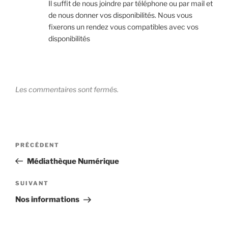
Il suffit de nous joindre par téléphone ou par mail et
de nous donner vos disponibilités. Nous vous
fixerons un rendez vous compatibles avec vos
disponibilités
Les commentaires sont fermés.
Navigation
Article
PRÉCÉDENT
de
précédent
Médiathèque Numérique
l’article
Article
SUIVANT
suivant
Nos informations